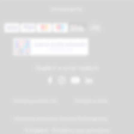
Akceptujemy:
Diagdent w social mediach:
Polityka prywatności
Polityka cookies
Informacja dotycząca Ochrony Radiologicznej
© Diagdent - Wszelkie prawa zastrzeżone