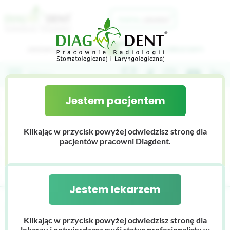
Jestem pacjentem
Jestem lekarzem
Jestem pacjentem
O nas
Klikając w przycisk powyżej odwiedzisz stronę dla
INDEX - T
Nasz zespół
Portal Lekarza
pacjentów pracowni Diagdent.
Współpraca
Nasz sprzęt
Do pobrania
Carestream CS 9600 3D
Szkolenia
Dlaczego Diagdent
Jestem lekarzem
Galeria zdjęć
Diagdent
INDEX
T
Cennik
Carestream CS 8200 3D
Klikając w przycisk powyżej odwiedzisz stronę dla
lekarzy i potwierdzasz swój status profesjonalisty w