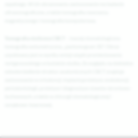
zapalnego. W ich obrazowaniu zastosowanie ma badanie
ultrasonograficzne, a także tomografia rezonansu
magnetycznego i tomografia komputerowa.
Tomografia stożkowa CBCT -
inaczej stomatologiczna
tomografia wolumetryczna, „pantomogram 3D". Obraz
uzyskiwany jest w wyniku emisji wiązki promieniowania
rentgenowskiego w kształcie stożka. Ze względu na dokładne
odzwierciedlenie struktur anatomicznych CBCT znajduje
zastosowanie w ortodoncji, implantoprotetyce, endodoncji,
periodontologii, protetyce i diagnostyce stawów skroniowo-
żuchwowych, a także w chirurgii stomatologicznej i
szczękowo-twarzowej.