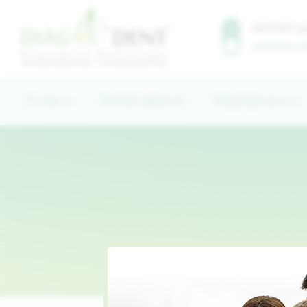
Jestem 
Jestem 
O nas
Portal Lekarza
Współpraca