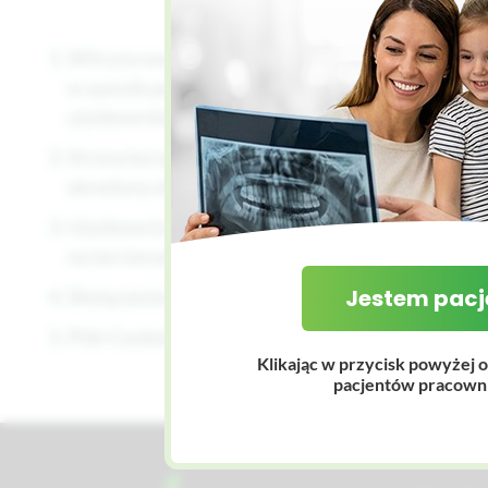
Witryna www.diagdent.pl oraz www.lekarz.diagdent
w sposób potrzebny do umożliwienia niektórych o
użytkownika. Warunkiem działania Cookies jest ich
Strona korzysta z plików Cookies „sesyjnych” (zap
określony okres czasu).
Użytkownicy stron mogą dokonać zmiany ustawień 
na ten temat zawarte są w pomocy lub dokumentac
Jestem pac
Wyłączenie plików Cookies najczęściej spowoduje 
Pliki Cookies stosowane na stronach internetow
Klikając w przycisk powyżej o
pacjentów pracowni