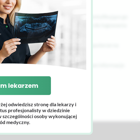
isywane na komputerze użytkownika, identyfikujące go
 do zapamiętywania danych niezbędnych do logowania
ku.
arki) oraz „stałych” (zapisywane na komputerze na
ięcie i blokowanie plików. Szczegółowe informacje
.
em lekarzem
 strony.
echowują danych osobowych.
żej odwiedzisz stronę dla lekarzy i
tus profesjonalisty w dziedzinie
szczególności osoby wykonującej
ód medyczny.