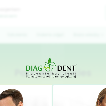
pacjentem
lekarzem
Szkolenia
Galeria zdjęć
Baza wiedzy
Polityka cookies