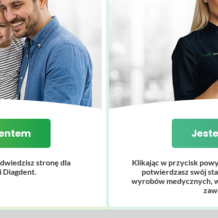
.pl wykorzystuje pliki Cookies, czyli pliki tekstowe zap
peracji. Pliki Cookies wykorzystywane są między innymi
 akceptacja przez przeglądarkę oraz nieusuwanie ich z dys
isywane do czasu opuszczenia strony, zamknięcia przegląd
w tym zakresie. Przeglądarka internetowa umożliwia usun
ji używanej przez użytkownika przeglądarki internetowej
jentem
Jest
ograniczenie lub zablokowanie niektórych funkcjonalności
ych www.diagdent.pl oraz www.lekarz.diagdent.pl nie prz
dwiedzisz stronę dla
Klikając w przycisk powy
 Diagdent.
potwierdzasz swój sta
wyrobów medycznych, w 
zaw