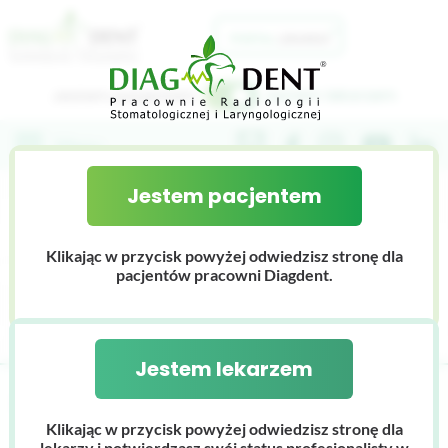
Jestem pacjentem
Jestem lekarzem
Jestem pacjentem
O nas
Klikając w przycisk powyżej odwiedzisz stronę dla
INDEX - E
Nasz zespół
Portal Lekarza
pacjentów pracowni Diagdent.
Współpraca
Nasz sprzęt
Do pobrania
Carestream CS 9600 3D
Szkolenia
Dlaczego Diagdent
Jestem lekarzem
Galeria zdjęć
Diagdent
INDEX
E
Cennik
Carestream CS 8200 3D
Klikając w przycisk powyżej odwiedzisz stronę dla
lekarzy i potwierdzasz swój status profesjonalisty w