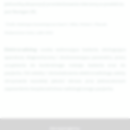
jednostką ekspozycji promieniowania mierzoną w powietrzu
jest Rentgen (R).
* Źródło: Radiologia Stomatologiczna Stuart C. White, Michael J. Pharoah,
Wydawnictwo Czelej, Lublin 2002
Elektroradiolog -
osoba wykonująca badanie, obsługująca
aparaturę diagnostyczną i dostosowująca parametry pracy
urządzenia do konkretnego rodzaju badania oraz do
pacjenta. Od wiedzy i doświadczenia elektroradiologa zależy
otrzymanie wysokiej jakości obrazu przy jednoczesnym
zapewnieniu bezpieczeństwa radiologicznego pacjenta.
Akceptujemy: