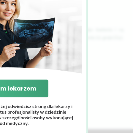
rtości różnią się w zależności od rodzaju badania i są
: kilowolty (kV), miliampery (mA), sekundy (s), greje (Gy).
em lekarzem
żej odwiedzisz stronę dla lekarzy i
tus profesjonalisty w dziedzinie
szczególności osoby wykonującej
ód medyczny.