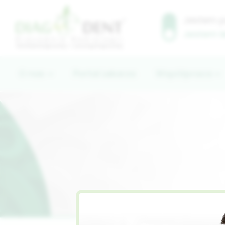
Jestem 
Jestem 
O nas
Portal Lekarza
Współpraca