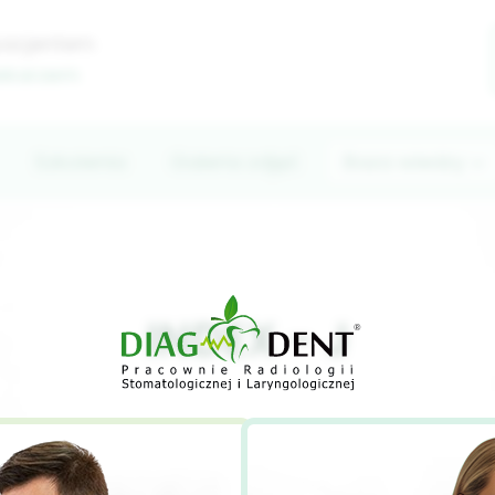
pacjentem
lekarzem
Szkolenia
Galeria zdjęć
Baza wiedzy
INDEX - J