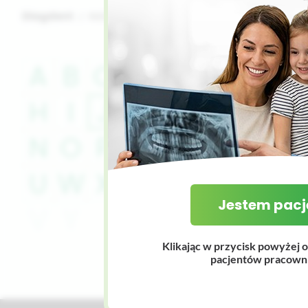
Diagdent
INDEX
J
A
B
C
D
E
G
Jednostki -
o
dostosowywan
H
I
J
K
L
M
Więcej na te
N
O
P
R
S
T
U
W
X
Z
F
Q
Jestem pac
V
Y
Klikając w przycisk powyżej o
pacjentów pracowni