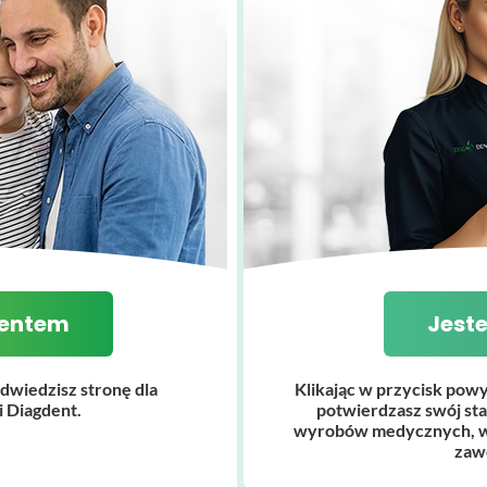
pisują techniczną stronę przeprowadzonego badania. Ich wa
e do konkretnego pacjenta. Możemy wyróżnić następujące jednostki
n temat można przeczytać na naszym
blogu
.
jentem
Jest
dwiedzisz stronę dla
Klikając w przycisk powy
 Diagdent.
potwierdzasz swój sta
wyrobów medycznych, w 
zaw