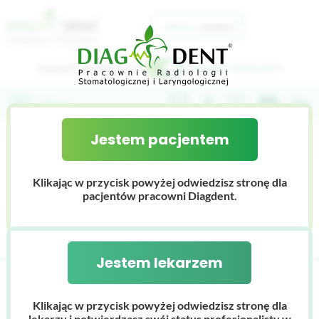
Jestem pacjentem
Jestem lekarzem
Jestem pacjentem
O nas
Klikając w przycisk powyżej odwiedzisz stronę dla
INDEX - P
Nasz zespół
Portal Lekarza
pacjentów pracowni Diagdent.
Współpraca
Nasz sprzęt
Do pobrania
Carestream CS 9600 3D
Szkolenia
Dlaczego Diagdent
Jestem lekarzem
Galeria zdjęć
Diagdent
INDEX
P
Cennik
Carestream CS 8200 3D
Klikając w przycisk powyżej odwiedzisz stronę dla
lekarzy i potwierdzasz swój status profesjonalisty w