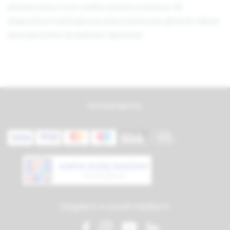
ektodermalna i inne rzadkie zespoły wrodzone. W
diagnostyce radiologicznej wykonywane jest głównie zdjęcie
wewnątrzustne skrzydłowo-zgryzowe.
Akceptujemy:
Diagdent w social mediach: